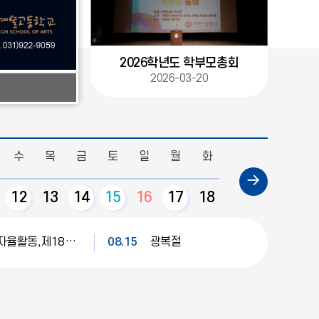
2026학년도 1학기 학교폭력예방교육 성료.
2026학년도 학부모총회
23
2026-03-20
수
목
금
토
일
월
화
수
목
금
다
12
13
14
15
16
17
18
19
20
21
음
달
율활동,제18회 무용과 정기공연,
08.15
광복절
예창작과 전공실기평가(3학년)
08.21
진로활동,동아리활동